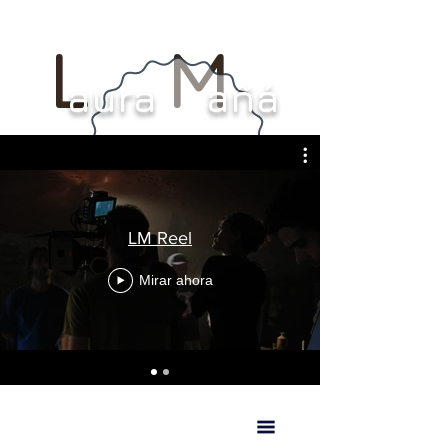
L M
aura añá
LM Reel
Mirar ahora